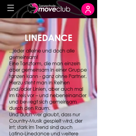
LINEDANCE
...jeder alleine und doch alle
gemeinsam!
Eine Tanzform, die man einzeln
aber gemeinsam in einer Gruppe
tanzen kann - ganz ohne Partner.
Hierzu steht man in Reihen
und/oder Linien, aber auch mal
im Kreis vor – und nebeneinander
und bewegt sich gemeinsam
durch den Raum.
Und auch wer glaubt, dass nur
Country-Musik gespielt wird, der
irrt; stark im Trend sind auch
Latino-Linedance und weitere