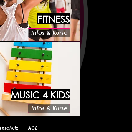
FITNESS
Infos & Kurse
MUSIC 4 KIDS
Infos & Kurse
enschutz
AGB